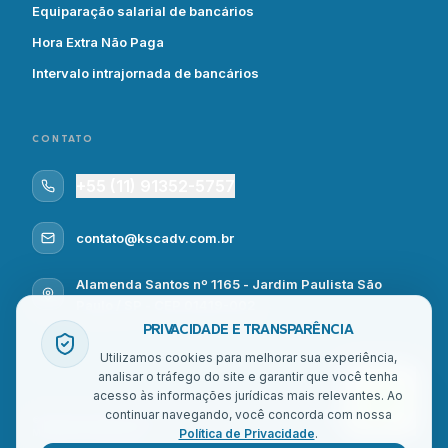
Equiparação salarial de bancários
Hora Extra Não Paga
Intervalo intrajornada de bancários
CONTATO
+55 (11) 91352-5757
contato@kscadv.com.br
Alamenda Santos nº 1165 - Jardim Paulista São
Paulo / SP - CEP 01419-002
PRIVACIDADE E TRANSPARÊNCIA
Utilizamos cookies para melhorar sua experiência,
analisar o tráfego do site e garantir que você tenha
acesso às informações jurídicas mais relevantes. Ao
continuar navegando, você concorda com nossa
© Kullmann Souza Centurion - Todos os direitos reservados | Site feito por
DDLab
Política de Privacidade
.
Marketing de Performance