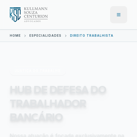
Menu
HOME
ESPECIALIDADES
DIREITO TRABALHISTA
JUSTIÇA DO TRABALHO
HUB DE DEFESA DO
TRABALHADOR
BANCÁRIO
Nossa atuação é focada exclusivamente na