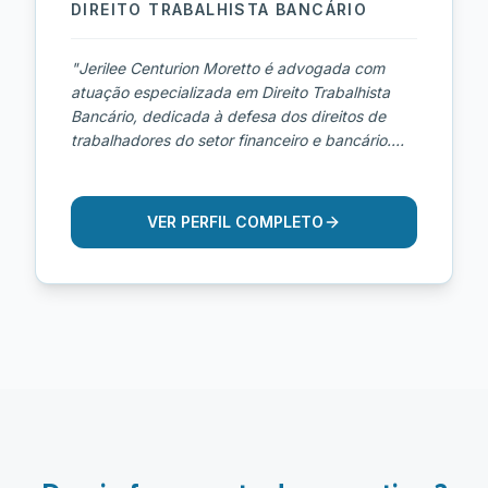
DIREITO TRABALHISTA BANCÁRIO
"
Jerilee Centurion Moretto é advogada com
atuação especializada em Direito Trabalhista
Bancário, dedicada à defesa dos direitos de
trabalhadores do setor financeiro e bancário.
Inscrita na OAB/SP sob nº 300.352, possui
experiência na condução de demandas
trabalhistas complexas envolvendo instituições
VER PERFIL COMPLETO
financeiras, sempre com atuação estratégica,
técnica e personalizada. Sua atuação abrange
questões relacionadas a horas extras,
descaracterização de cargo de confiança,
metas abusivas, assédio moral, doenças
ocupacionais, afastamentos previdenciários,
verbas rescisórias, equiparação salarial e
demais direitos específicos da categoria
bancária. Com profundo conhecimento das
particularidades das relações de trabalho no
ambiente bancário, Jerilee atua de forma firme e