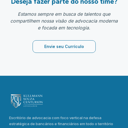
Deseja fazer parte do nosso time?
comprometida na busca pela proteção dos
direitos de seus clientes. Reconhecida pelo
Estamos sempre em busca de talentos que
atendimento humanizado, transparente e
compartilhem nossa visão de advocacia moderna
próximo, preza por oferecer suporte jurídico
e focada em tecnologia.
completo e soluções eficientes, tanto na esfera
preventiva quanto contenciosa. Seu trabalho é
pautado pela ética, excelência técnica e
Envie seu Currículo
constante atualização jurídica, acompanhando
as transformações do mercado financeiro e da
legislação trabalhista para proporcionar uma
atuação segura e eficaz.
"
Escritório de advocacia com foco vertical na defesa
estratégica de bancários e financiários em todo o território