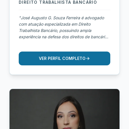
DIREITO TRABALHISTA BANCÁRIO
"
José Augusto G. Souza Ferreira é advogado
com atuação especializada em Direito
Trabalhista Bancário, possuindo ampla
experiência na defesa dos direitos de bancários
e profissionais do setor financeiro. Inscrito na
OAB/SP sob nº 295.407, dedica sua atuação à
condução estratégica de demandas trabalhistas
VER PERFIL COMPLETO
envolvendo instituições bancárias, financeiras e
grandes corporações do segmento. Com sólida
trajetória na área, atua em casos relacionados a
horas extras, descaracterização de cargo de
confiança, metas abusivas, assédio moral,
doenças ocupacionais, afastamentos
previdenciários, equiparação salarial, verbas
rescisórias e demais direitos específicos da
categoria bancária. Sua experiência
proporciona uma análise técnica aprofundada
das particularidades das relações de trabalho