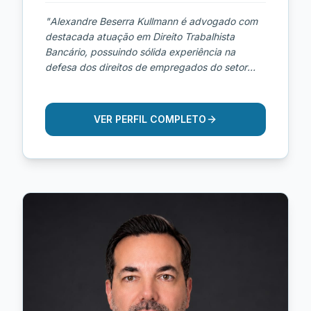
"
Alexandre Beserra Kullmann é advogado com
destacada atuação em Direito Trabalhista
Bancário, possuindo sólida experiência na
defesa dos direitos de empregados do setor
financeiro e bancário. Inscrito na OAB/SP sob nº
162.124, atua de forma estratégica em
demandas envolvendo bancos, instituições
VER PERFIL COMPLETO
financeiras e empresas do segmento,
oferecendo assessoria jurídica especializada
tanto na esfera consultiva quanto contenciosa.
Sua atuação concentra-se em questões
relacionadas a horas extras, cargos de
confiança, assédio moral, metas abusivas,
doenças ocupacionais, afastamentos
previdenciários, equiparação salarial,
terceirização irregular, verbas rescisórias e
demais direitos trabalhistas específicos da
categoria bancária. Com profundo
conhecimento das particularidades do ambiente