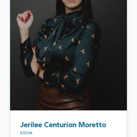
no ambiente bancário, sempre com foco na
proteção dos direitos dos trabalhadores e na
busca pelos melhores resultados. Reconhecido
pela atuação firme, ética e personalizada, José
Augusto G. Souza Ferreira preza por um
atendimento próximo e transparente,
oferecendo suporte jurídico completo tanto na
prevenção de conflitos quanto na atuação
judicial. Seu trabalho é pautado pela excelência
técnica, atualização constante e
comprometimento com soluções jurídicas
seguras e eficientes para seus clientes.
"
Jerilee Centurion Moretto
SÓCIA