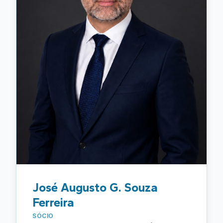
corporativo bancário, Alexandre conduz cada
caso com análise técnica minuciosa e foco na
obtenção dos melhores resultados para seus
clientes. Reconhecido pelo atendimento próximo
e personalizado, busca oferecer segurança
jurídica, transparência e atuação combativa na
defesa dos interesses de trabalhadores do setor
financeiro. Seu trabalho é pautado pela ética,
comprometimento e constante atualização
jurisprudencial e legislativa, acompanhando de
perto as transformações do mercado bancário e
das relações de trabalho contemporâneas.
"
José Augusto G. Souza
Ferreira
SÓCIO