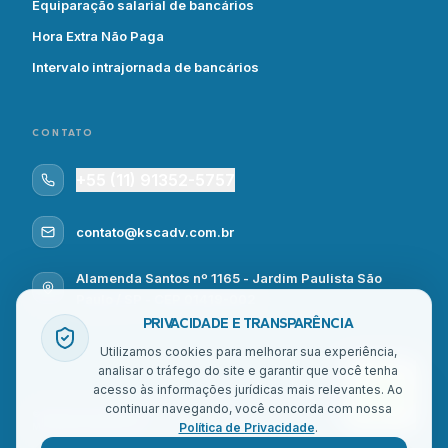
Equiparação salarial de bancários
Hora Extra Não Paga
Intervalo intrajornada de bancários
CONTATO
+55 (11) 91352-5757
contato@kscadv.com.br
Alamenda Santos nº 1165 - Jardim Paulista São
Paulo / SP - CEP 01419-002
PRIVACIDADE E TRANSPARÊNCIA
Utilizamos cookies para melhorar sua experiência,
analisar o tráfego do site e garantir que você tenha
acesso às informações jurídicas mais relevantes. Ao
continuar navegando, você concorda com nossa
© Kullmann Souza Centurion - Todos os direitos reservados | Site feito por
DDLab
Política de Privacidade
.
Marketing de Performance