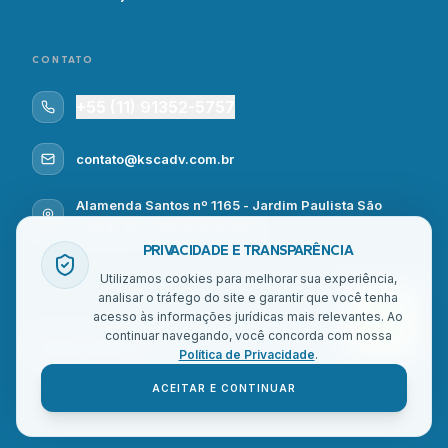
CONTATO
+55 (11) 91352-5757
contato@kscadv.com.br
Alamenda Santos nº 1165 - Jardim Paulista São
Paulo / SP - CEP 01419-002
PRIVACIDADE E TRANSPARÊNCIA
Utilizamos cookies para melhorar sua experiência,
analisar o tráfego do site e garantir que você tenha
acesso às informações jurídicas mais relevantes. Ao
continuar navegando, você concorda com nossa
© Kullmann Souza Centurion - Todos os direitos reservados | Site feito por
DDLab
Política de Privacidade
.
Marketing de Performance
PROTEÇÃO DE DADOS
PAINEL INTERNO
ACEITAR E CONTINUAR