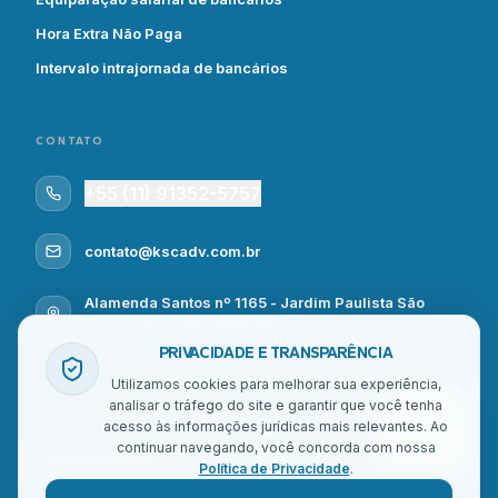
Hora Extra Não Paga
Intervalo intrajornada de bancários
CONTATO
+55 (11) 91352-5757
contato@kscadv.com.br
Alamenda Santos nº 1165 - Jardim Paulista São
Paulo / SP - CEP 01419-002
PRIVACIDADE E TRANSPARÊNCIA
Utilizamos cookies para melhorar sua experiência,
analisar o tráfego do site e garantir que você tenha
acesso às informações jurídicas mais relevantes. Ao
continuar navegando, você concorda com nossa
© Kullmann Souza Centurion - Todos os direitos reservados | Site feito por
DDLab
Política de Privacidade
.
Marketing de Performance