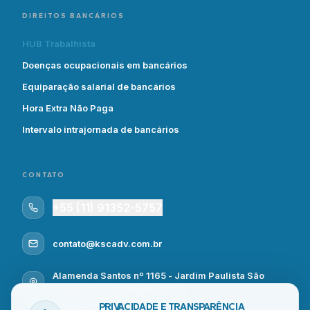
DIREITOS BANCÁRIOS
HUB Trabalhista
Doenças ocupacionais em bancários
Equiparação salarial de bancários
Hora Extra Não Paga
Intervalo intrajornada de bancários
CONTATO
+55 (11) 91352-5757
contato@kscadv.com.br
Alamenda Santos nº 1165 - Jardim Paulista São
Paulo / SP - CEP 01419-002
PRIVACIDADE E TRANSPARÊNCIA