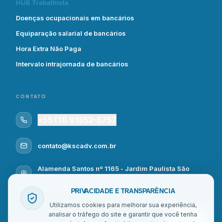
HUB Trabalhista
Doenças ocupacionais em bancários
Equiparação salarial de bancários
Hora Extra Não Paga
Intervalo intrajornada de bancários
CONTATO
+55 (11) 91352-5757
contato@kscadv.com.br
Alamenda Santos nº 1165 - Jardim Paulista São
Paulo / SP - CEP 01419-002
PRIVACIDADE E TRANSPARÊNCIA
Utilizamos cookies para melhorar sua experiência,
analisar o tráfego do site e garantir que você tenha