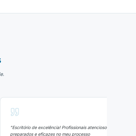
s
e.
"
Escritório de excelência! Profissionais atenciosos,
"
F
preparados e eficazes no meu processo
co