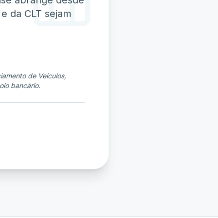
tise abrange desde
T e da CLT sejam
iamento de Veículos,
oio bancário.