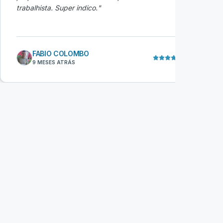
trabalhista. Super indico.
"
ex
co
da
FABIO COLOMBO
9 MESES ATRÁS